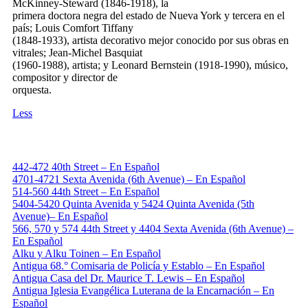
McKinney-Steward (1846-1918), la
primera doctora negra del estado de Nueva York y tercera en el
país; Louis Comfort Tiffany
(1848-1933), artista decorativo mejor conocido por sus obras en
vitrales; Jean-Michel Basquiat
(1960-1988), artista; y Leonard Bernstein (1918-1990), músico,
compositor y director de
orquesta.
Less
442-472 40th Street – En Español
4701-4721 Sexta Avenida (6th Avenue) – En Español
514-560 44th Street – En Español
5404-5420 Quinta Avenida y 5424 Quinta Avenida (5th
Avenue)– En Español
566, 570 y 574 44th Street y 4404 Sexta Avenida (6th Avenue) –
En Español
Alku y Alku Toinen – En Español
Antigua 68.° Comisaria de Policía y Establo – En Español
Antigua Casa del Dr. Maurice T. Lewis – En Español
Antigua Iglesia Evangélica Luterana de la Encarnación – En
Español