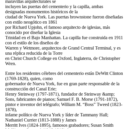
maravillas arquitecturales se
incluyen las puertas del cementerio y la capilla, ambas
designadas monumentos históricos de la
ciudad de Nueva York. Las puertas brownstone fueron diseñadas
con estilo neogótico en 1861
por Richard Upjohn, el famoso arquitecto de iglesias, más
conocido por diseñar la Iglesia
Trinidad en el Bajo Manhattan. La capilla fue construida en 1911
con el estilo de los diseños de
Warren y Wetmore, arquitectos de Grand Central Terminal, y es
una réplica reducida de la Torre
en Christ Church College en Oxford, Inglaterra, de Christopher
Wren.
Entre los residentes célebres del cementerio están DeWitt Clinton
(1769-1828), quien, como
gobernador de Nueva York, fue en gran parte responsable de la
construcción del Canal Erie;
Henry Steinway (1797-1871), fundador de Steinway &amp;
Sons, fabricantes de pianos; Samuel F. B. Morse (1791-1872),
pintor e inventor del telégrafo; William M. “Boss” Tweed (1823-
1878),
infame político de Nueva York y líder de Tammany Hall;
Nathaniel Currier (1813-1888) y James
Merritt Ives (1824-1895), famosos grabadores; Susan Smith